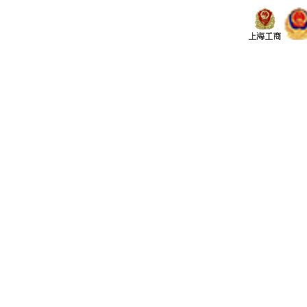
• 上海中油天宝
• 云南通海锦程工贸
• 云南通海中云工贸
• 内蒙古兴安银铝冶炼
• 浙江华顺金属材料
• 甘肃嘉峪关酒泉钢铁集团
• 兖矿集团
• 湖南省中南桥梁安装工程有限公司
• 江苏中化建设有限公司
• 上海佳冷型钢有限公司
制药行业
• 上海静安制药
• 苏州协和药业
机械 电子行业
• 山东山起重工有限公司
• 上海ABB工程有限公司
• 合肥ABB变压器有限公司
汽车配件
• 艾里逊变速箱（上海）有限公司
• 上海贺利氏
• 约斯特汽车配件