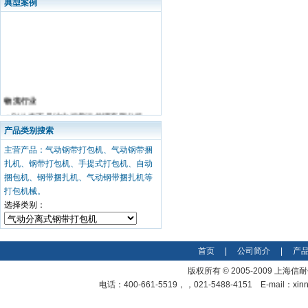
典型案例
物流行业
• DHL旗下丹沙中福货运代理有限公司
• DHL旗下丹沙物流（上海）有限公司
产品类别搜索
• 华和国际储运有限公司
主营产品：气动钢带打包机、气动钢带捆
钢铁 有色金属行业
扎机、钢带打包机、手提式打包机、自动
• 上海宝钢
捆包机、钢带捆扎机、气动钢带捆扎机等
• 镇江华源铝业有限公司
打包机械。
• 东莞珂霓钢制品有限公司
选择类别：
• 浙江冠川金属
• 中金黄金股份有限公司
• 南京华钢公司
首页
|
公司简介
|
产
• 鞍山钢铁集团
版权所有 © 2005-2009 上
• 江西新余钢铁
电话：400-661-5519，，021-5488-4151 E-mail：
xin
• 芜湖威仕科