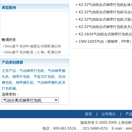
•
KZ-32气动组合式钢带打包机缸体
典型案例
•
KZ-32气动组合式钢带打包机马达
•
KZ-32气动组合式钢带打包机刀架
•
KZ-32气动组合式钢带打包机夹爪
•
KZ-19/16气动组合式钢带打包机
物流行业
•
CMV-19/25气动（塑钢带，PP
• DHL旗下丹沙中福货运代理有限公司
• DHL旗下丹沙物流（上海）有限公司
• 华和国际储运有限公司
产品类别搜索
钢铁 有色金属行业
• 上海宝钢
主营产品：气动钢带打包机、气动钢带捆
扎机、钢带打包机、手提式打包机、自动
• 镇江华源铝业有限公司
捆包机、钢带捆扎机、气动钢带捆扎机等
• 东莞珂霓钢制品有限公司
打包机械。
• 浙江冠川金属
选择类别：
• 中金黄金股份有限公司
• 南京华钢公司
• 鞍山钢铁集团
首页
|
公司简介
|
产
• 江西新余钢铁
• 芜湖威仕科
版权所有 © 2005-2009 上
电话：400-661-5519，，021-5488-4151 E-mail：
xin
• 上海中油天宝