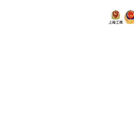
• 云南通海锦程工贸
• 云南通海中云工贸
• 内蒙古兴安银铝冶炼
• 浙江华顺金属材料
• 甘肃嘉峪关酒泉钢铁集团
• 兖矿集团
• 湖南省中南桥梁安装工程有限公司
• 江苏中化建设有限公司
• 上海佳冷型钢有限公司
制药行业
• 上海静安制药
• 苏州协和药业
机械 电子行业
• 山东山起重工有限公司
• 上海ABB工程有限公司
• 合肥ABB变压器有限公司
汽车配件
• 艾里逊变速箱（上海）有限公司
• 上海贺利氏
• 约斯特汽车配件