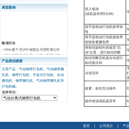
典型案例
装入电池
(或机器停用5分钟)
按手提电动打包机收带按
钮
再手提电动打包机按收带
物流行业
按钮收紧捆包带
将粘结旋钮向前扳至“启
• DHL旗下丹沙中福货运代理有限公司
动”位置，进行粘结切断
• DHL旗下丹沙物流（上海）有限公司
粘结切断后机器自动进行
• 华和国际储运有限公司
产品类别搜索
粘结面冷却
钢铁 有色金属行业
主营产品：气动钢带打包机、气动钢带捆
• 上海宝钢
冷却完毕
扎机、钢带打包机、手提式打包机、自动
• 镇江华源铝业有限公司
捆包机、钢带捆扎机、气动钢带捆扎机等
• 东莞珂霓钢制品有限公司
打包机械。
收紧，粘结无法操作
• 浙江冠川金属
选择类别：
• 中金黄金股份有限公司
操作错误或机器异常
• 南京华钢公司
• 鞍山钢铁集团
• 江西新余钢铁
• 芜湖威仕科
首页
|
公司简介
|
产