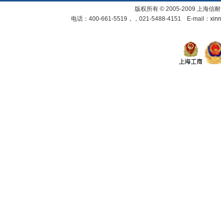
• 上海中油天宝
版权所有 © 2005-2009 上
• 云南通海锦程工贸
电话：400-661-5519，，021-5488-4151 E-mail：
xin
• 云南通海中云工贸
• 内蒙古兴安银铝冶炼
• 浙江华顺金属材料
• 甘肃嘉峪关酒泉钢铁集团
• 兖矿集团
• 湖南省中南桥梁安装工程有限公司
• 江苏中化建设有限公司
• 上海佳冷型钢有限公司
制药行业
• 上海静安制药
• 苏州协和药业
机械 电子行业
• 山东山起重工有限公司
• 上海ABB工程有限公司
• 合肥ABB变压器有限公司
汽车配件
• 艾里逊变速箱（上海）有限公司
• 上海贺利氏
• 约斯特汽车配件