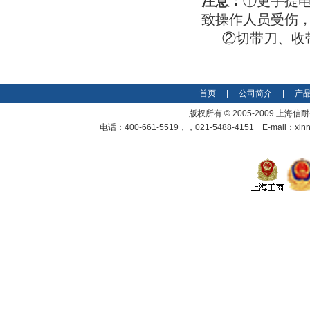
注意：
①更手提
• 芜湖威仕科
致操作人员受伤
• 上海中油天宝
②切带刀、收带
• 云南通海锦程工贸
• 云南通海中云工贸
• 内蒙古兴安银铝冶炼
• 浙江华顺金属材料
首页
|
公司简介
|
产
• 甘肃嘉峪关酒泉钢铁集团
版权所有 © 2005-2009 上
• 兖矿集团
电话：400-661-5519，，021-5488-4151 E-mail：
xin
• 湖南省中南桥梁安装工程有限公司
• 江苏中化建设有限公司
• 上海佳冷型钢有限公司
制药行业
• 上海静安制药
• 苏州协和药业
机械 电子行业
• 山东山起重工有限公司
• 上海ABB工程有限公司
• 合肥ABB变压器有限公司
汽车配件
• 艾里逊变速箱（上海）有限公司