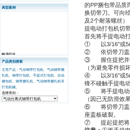
的PP捆包带品质
典型案例
换切带刀。可向经
及2个耐落螺丝
提电动打包机切
首先将手提电动
① 以3/16”
② 依切带刀盖
物流行业
③ 握住提把并
• DHL旗下丹沙中福货运代理有限公司
产品类别搜索
• DHL旗下丹沙物流（上海）有限公司
（为避免零件损
主营产品：气动钢带打包机、气动钢带捆
• 华和国际储运有限公司
④ 以3/16”
扎机、钢带打包机、手提式打包机、自动
钢铁 有色金属行业
捆包机、钢带捆扎机、气动钢带捆扎机等
锋不碰触手提电
• 上海宝钢
打包机械。
⑤ 将手提电动
• 镇江华源铝业有限公司
选择类别：
• 东莞珂霓钢制品有限公司
（因已无防滑效
• 浙江冠川金属
⑥ 将切带刀盖
• 中金黄金股份有限公司
座盖板破裂。
• 南京华钢公司
⑦ 提起提把将
• 鞍山钢铁集团
• 江西新余钢铁